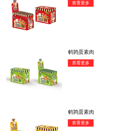
查看更多
鹌鹑蛋素肉
查看更多
鹌鹑蛋素肉
查看更多