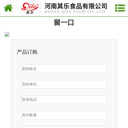
网站首页
留一口
豆制品
-
豆干系列
-
素肉系列
产品订购
蛋制品
肉制品
礼盒系列
-
留一口
-
26克鹌鹑蛋素肉