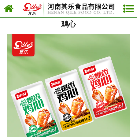
网站首页
鸡心
豆制品
-
豆干系列
-
素肉系列
蛋制品
肉制品
礼盒系列
-
留一口
-
26克鹌鹑蛋素肉